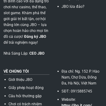
trí đỉnh cao với đa dạng trò
JBO lừa đảo?
chơi như casino, thể thao,
slot game. Khám phá thế
giới giải trí bất tận, cơ hội
thắng lớn cùng JBO – lựa
chọn hoàn hảo cho mọi tín
đồ cá cược!
Đăng ký JBO
để trải nghiệm ngay!
Nhà Sáng Lập:
CEO JBO
VỀ CHÚNG TÔI
Địa chỉ: Ng. 152 P. Hào
Nam, Chợ Dừa, Đống
Giới thiệu JBO
Đa, Hà Nội, Việt Nam
Giấy phép hoạt động
SĐT: 0915885745
Câu hỏi thường gặp
Website:
Chơi có trách nhiệm
https://jbo.it.com/