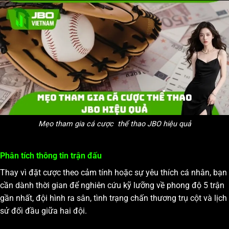
Mẹo tham gia cá cược thể thao JBO hiệu quả
Phân tích thông tin trận đấu
Thay vì đặt cược theo cảm tính hoặc sự yêu thích cá nhân, bạn
cần dành thời gian để nghiên cứu kỹ lưỡng về phong độ 5 trận
gần nhất, đội hình ra sân, tình trạng chấn thương trụ cột và lịch
sử đối đầu giữa hai đội.