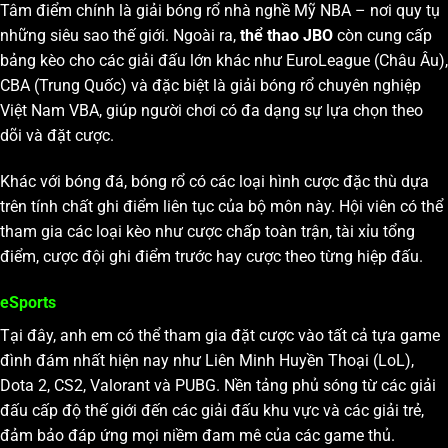
Tâm điểm chính là giải bóng rổ nhà nghề Mỹ NBA – nơi quy tụ
những siêu sao thế giới. Ngoài ra,
thể thao JBO
còn cung cấp
bảng kèo cho các giải đấu lớn khác như EuroLeague (Châu Âu),
CBA (Trung Quốc) và đặc biệt là giải bóng rổ chuyên nghiệp
Việt Nam VBA, giúp người chơi có đa dạng sự lựa chọn theo
dõi và đặt cược.
Khác với bóng đá, bóng rổ có các loại hình cược đặc thù dựa
trên tính chất ghi điểm liên tục của bộ môn này. Hội viên có thể
tham gia các loại kèo như cược chấp toàn trận, tài xỉu tổng
điểm, cược đội ghi điểm trước hay cược theo từng hiệp đấu.
eSports
Tại đây, anh em có thể tham gia đặt cược vào tất cả tựa game
đình đám nhất hiện nay như Liên Minh Huyền Thoại (LoL),
Dota 2, CS2, Valorant và PUBG. Nền tảng phủ sóng từ các giải
đấu cấp độ thế giới đến các giải đấu khu vực và các giải trẻ,
đảm bảo đáp ứng mọi niềm đam mê của các game thủ.