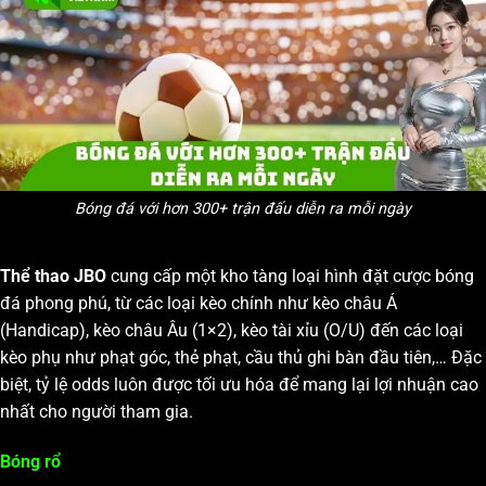
Bóng đá với hơn 300+ trận đấu diễn ra mỗi ngày
Thể thao JBO
cung cấp một kho tàng loại hình đặt cược bóng
đá phong phú, từ các loại kèo chính như kèo châu Á
(Handicap), kèo châu Âu (1×2), kèo tài xỉu (O/U) đến các loại
kèo phụ như phạt góc, thẻ phạt, cầu thủ ghi bàn đầu tiên,… Đặc
biệt, tỷ lệ odds luôn được tối ưu hóa để mang lại lợi nhuận cao
nhất cho người tham gia.
Bóng rổ