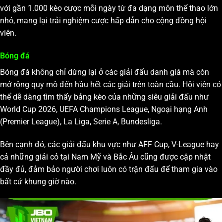
với gần 1.000 kèo cược mỗi ngày từ đa dạng môn thể thao lớn
nhỏ, mang lại trải nghiệm cược hấp dẫn cho cộng đồng hội
viên.
Bóng đá
Bóng đá không chỉ dừng lại ở các giải đấu danh giá mà còn
mở rộng quy mô đến hầu hết các giải trên toàn cầu. Hội viên có
thể dễ dàng tìm thấy bảng kèo của những siêu giải đấu như
World Cup 2026, UEFA Champions League, Ngoại hạng Anh
(Premier League), La Liga, Serie A, Bundesliga.
Bên cạnh đó, các giải đấu khu vực như AFF Cup, V-League hay
cả những giải cỏ tại Nam Mỹ và Bắc Âu cũng được cập nhật
đầy đủ, đảm bảo người chơi luôn có trận đấu để tham gia vào
bất cứ khung giờ nào.