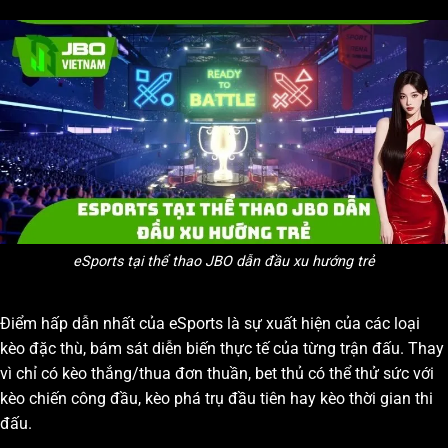
eSports tại thể thao JBO dẫn đầu xu hướng trẻ
Điểm hấp dẫn nhất của eSports là sự xuất hiện của các loại
kèo đặc thù, bám sát diễn biến thực tế của từng trận đấu. Thay
vì chỉ có kèo thắng/thua đơn thuần, bet thủ có thể thử sức với
kèo chiến công đầu, kèo phá trụ đầu tiên hay kèo thời gian thi
đấu.