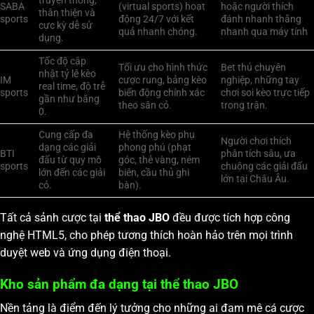
truyền thống,
SABA
(virtual sports) hoạt
hoặc người thích
thân thiện và
sports
động 24/7 với kết
đánh nhanh thắng
cực kỳ dễ sử
quả nhanh chóng.
nhanh qua máy tính
dụng.
Tốc độ cập
Tối ưu cho hình thức
Bet thủ chuyên
nhật tỷ lệ kèo
IM
cược rung, bảng kèo
nghiệp, những tay
real time, độ trễ
sports
biến động chính xác
chơi soi kèo trực tiếp
gần như bằng
theo sân cỏ.
trong trận.
0.
Cung cấp đa
Hệ thống kèo phụ
Người chơi thích
dạng các giải
phong phú (phạt
BTI
phân tích sâu, ưa
đấu từ quy mô
góc, thẻ vàng, ném
sports
chuộng các giải đấu
lớn đến các giải
biên, cầu thủ ghi
lớn tại Châu Âu.
cỏ.
bàn).
Tất cả sảnh cược tại
thể thao JBO
đều được tích hợp công
nghệ HTML5, cho phép tương thích hoàn hảo trên mọi trình
duyệt web và ứng dụng điện thoại.
Kho sản phẩm đa dạng tại thể thao JBO
Nền tảng là điểm đến lý tưởng cho những ai đam mê cá cược