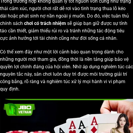
Trong trường hợp không quản lý tốt nguồn vốn cũng như trạng
thái cảm xúc, người chơi rất dễ rơi vào tình trạng thua lỗ kéo
dài hoặc phát sinh nợ nần ngoài ý muốn. Do đó, việc tuân thủ
chính sách
chơi có trách nhiệm
sẽ giúp bạn giữ được sự tỉnh
táo cần thiết, giảm thiểu rủi ro và tránh những tác động tiêu
cực ảnh hưởng tới tài chính cũng như đời sống cá nhân.
Có thể xem đây như một lời cảnh báo quan trọng dành cho
những người mới tham gia, đồng thời là nền tảng giúp bảo vệ
quyền lợi chính đáng của hội viên. Nhờ áp dụng nghiêm túc các
nguyên tắc này, sân chơi luôn duy trì được môi trường giải trí
công bằng, rõ ràng và nghiêm túc xử lý mọi hành vi vi phạm
quy định.