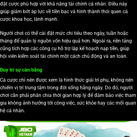
đặt cược phù hợp với khả năng tài chính cá nhân. Điều này
giúp giảm bớt áp lực về tiền bạc và hình thành thói quen cá
cược khoa học, lành mạnh.
Người chơi có thể cài đặt mức chi tiêu theo ngày, tuần hoặc
tháng để quản lý nguồn vốn hiệu quả hơn. Ngoài ra, nền tảng
cũng tích hợp các công cụ hỗ trợ lập kế hoạch nạp tiền, giúp
hội viên kiểm soát tài chính một cách chủ động và an toàn.
Duy trì sự cân bằng
Cá cược chỉ nên được xem là hình thức giải trí phụ, không nên
chiếm vị trí trung tâm trong đời sống hằng ngày. Do đó, người
chơi cần phải phân chia thời gian hợp lý để đảm bảo việc tham
gia không ảnh hưởng tới công việc, sức khỏe hay các mối quan
hệ cá nhân.