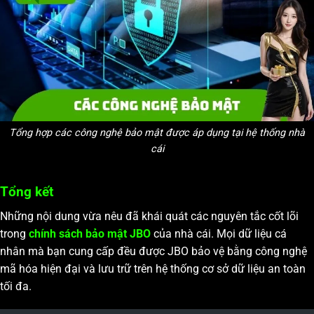
Tổng hợp các công nghệ bảo mật được áp dụng tại hệ thống nhà
cái
Tổng kết
Những nội dung vừa nêu đã khái quát các nguyên tắc cốt lõi
trong
chính sách bảo mật JBO
của nhà cái. Mọi dữ liệu cá
nhân mà bạn cung cấp đều được JBO bảo vệ bằng công nghệ
mã hóa hiện đại và lưu trữ trên hệ thống cơ sở dữ liệu an toàn
tối đa.