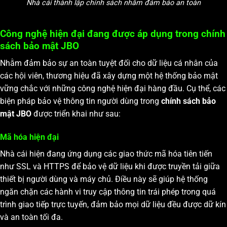
Nhà cái thành lập chính sách nhằm đảm bảo an toàn
Công nghệ hiện đại đang được áp dụng trong chính
sách bảo mật JBO
Nhằm đảm bảo sự an toàn tuyệt đối cho dữ liệu cá nhân của
các hội viên, thương hiệu đã xây dựng một hệ thống bảo mật
vững chắc với những công nghệ hiện đại hàng đầu. Cụ thể, các
biện pháp bảo vệ thông tin người dùng trong
chính sách bảo
mật JBO
được triển khai như sau:
Mã hóa hiện đại
Nhà cái hiện đang ứng dụng các giao thức mã hóa tiên tiến
như SSL và HTTPS để bảo vệ dữ liệu khi được truyền tải giữa
thiết bị người dùng và máy chủ. Điều này sẽ giúp hệ thống
ngăn chặn các hành vi truy cập thông tin trái phép trong quá
trình giao tiếp trực tuyến, đảm bảo mọi dữ liệu đều được dữ kín
và an toàn tối đa.