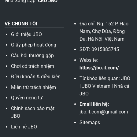
Nhà Sáng Lập:
CEO JBO
VỀ CHÚNG TÔI
Địa chỉ: Ng. 152 P. Hào
Nam, Chợ Dừa, Đống
Giới thiệu JBO
Đa, Hà Nội, Việt Nam
Giấy phép hoạt động
SĐT: 0915885745
Câu hỏi thường gặp
Website:
Chơi có trách nhiệm
https://jbo.it.com/
Điều khoản & điều kiện
Từ khóa liên quan: JBO
| JBO Vietnam | Nhà cái
Miễn trừ trách nhiệm
JBO
Quyền riêng tư
Email liên hệ:
Chính sách bảo mật
jbo.it.com@gmail.com
JBO
Sitemaps
Liên hệ JBO