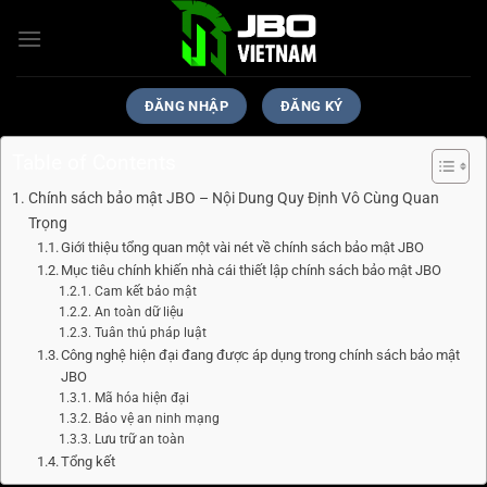
Bỏ
qua
nội
dung
ĐĂNG NHẬP
ĐĂNG KÝ
Table of Contents
Chính sách bảo mật JBO – Nội Dung Quy Định Vô Cùng Quan
Trọng
Giới thiệu tổng quan một vài nét về chính sách bảo mật JBO
Mục tiêu chính khiến nhà cái thiết lập chính sách bảo mật JBO
Cam kết bảo mật
An toàn dữ liệu
Tuân thủ pháp luật
Công nghệ hiện đại đang được áp dụng trong chính sách bảo mật
JBO
Mã hóa hiện đại
Bảo vệ an ninh mạng
Lưu trữ an toàn
Tổng kết