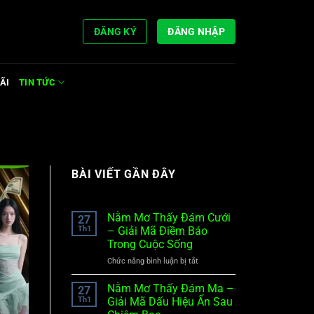
ĐĂNG KÝ
ĐĂNG NHẬP
ÃI
TIN TỨC
BÀI VIẾT GẦN ĐÂY
Nằm Mơ Thấy Đám Cưới
27
Th1
– Giải Mã Điềm Báo
Trong Cuộc Sống
Chức năng bình luận bị tắt
ở
Nằm
Mơ
Nằm Mơ Thấy Đám Ma –
27
Thấy
Th1
Giải Mã Dấu Hiệu Ẩn Sau
Đám