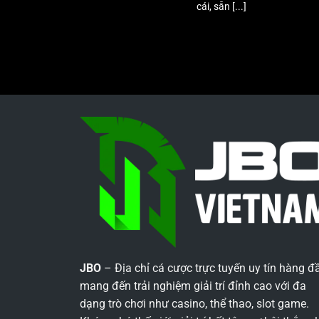
cái, sẵn [...]
JBO
– Địa chỉ cá cược trực tuyến uy tín hàng đ
mang đến trải nghiệm giải trí đỉnh cao với đa
dạng trò chơi như casino, thể thao, slot game.