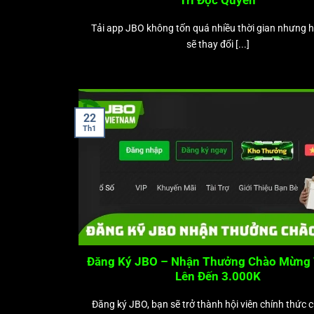
Trí Độc Quyền
Tải app JBO không tốn quá nhiều thời gian nhưng 
sẽ thay đổi [...]
22
Th1
Đăng Ký JBO – Nhận Thưởng Chào Mừng 
Lên Đến 3.000K
Đăng ký JBO, bạn sẽ trở thành hội viên chính thức 