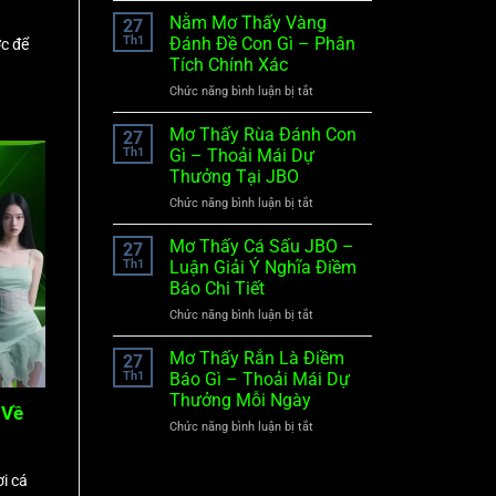
Cảnh
Mơ
Cơ
Nằm Mơ Thấy Vàng
27
Thấy
Hội
Th1
Đánh Đề Con Gì – Phân
c để
Tiền
Để
Tích Chính Xác
Đánh
Làm
Chức năng bình luận bị tắt
ở
Số
Giàu
Nằm
Mấy
Nhanh
Mơ
–
Mơ Thấy Rùa Đánh Con
Chóng
27
Thấy
Đa
Th1
Gì – Thoải Mái Dự
Vàng
Dạng
Thưởng Tại JBO
Đánh
Lựa
Chức năng bình luận bị tắt
ở
Đề
Chọn
Mơ
Con
Cá
Thấy
Gì
Mơ Thấy Cá Sấu JBO –
Cược
27
Rùa
–
Th1
Luận Giải Ý Nghĩa Điềm
Đánh
Phân
Báo Chi Tiết
Con
Tích
Chức năng bình luận bị tắt
ở
Gì
Chính
Mơ
–
Xác
Thấy
Thoải
Mơ Thấy Rắn Là Điềm
27
Cá
Mái
Th1
Báo Gì – Thoải Mái Dự
Sấu
Dự
Thưởng Mỗi Ngày
JBO
Thưởng
 Về
Chức năng bình luận bị tắt
ở
–
Tại
Mơ
Luận
JBO
Thấy
Giải
i cá
Rắn
Ý