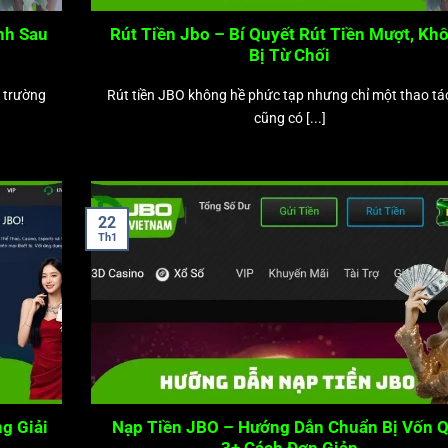
nh Sau
Rút Tiền Jbo – Bí Quyết Rút Tiền Mượt, Kh
Bị Từ Chối
 trường
Rút tiền JBO không hề phức tạp nhưng chỉ một thao tác
cũng có [...]
22
Th1
g Giải
Nạp Tiền JBO – Hướng Dẫn Chuẩn Bị Vốn 