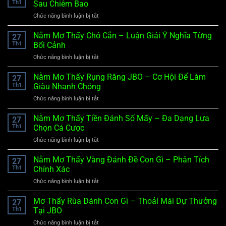
Thấy
Mã
Th1
Sau Chiêm Bao
Đám
Điềm
Chức năng bình luận bị tắt
ở
Ma
Báo
Nằm
–
Trong
Mơ
Nằm Mơ Thấy Chó Cắn – Luận Giải Ý Nghĩa Từng
Giải
27
Cuộc
Thấy
Mã
Th1
Bối Cảnh
Sống
Quan
Dấu
Chức năng bình luận bị tắt
ở
Tài
Hiệu
Nằm
–
Ẩn
Mơ
Nằm Mơ Thấy Rụng Răng JBO – Cơ Hội Để Làm
Ý
27
Sau
Thấy
Nghĩa
Th1
Giàu Nhanh Chóng
Chiêm
Chó
Sự
Bao
Chức năng bình luận bị tắt
ở
Cắn
Thật
Nằm
–
Đằng
Mơ
Nằm Mơ Thấy Tiền Đánh Số Mấy – Đa Dạng Lựa
Luận
27
Sau
Thấy
Giải
Th1
Chọn Cá Cược
Chiêm
Rụng
Ý
Bao
Chức năng bình luận bị tắt
ở
Răng
Nghĩa
Nằm
JBO
Từng
Mơ
Nằm Mơ Thấy Vàng Đánh Đề Con Gì – Phân Tích
–
27
Bối
Thấy
Cơ
Th1
Chính Xác
Cảnh
Tiền
Hội
Chức năng bình luận bị tắt
ở
Đánh
Để
Nằm
Số
Làm
Mơ
Mơ Thấy Rùa Đánh Con Gì – Thoải Mái Dự Thưởng
Mấy
27
Giàu
Thấy
–
Th1
Tại JBO
Nhanh
Vàng
Đa
Chóng
Chức năng bình luận bị tắt
ở
Đánh
Dạng