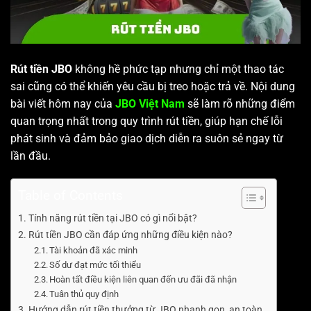
Rút tiền JBO
không hề phức tạp nhưng chỉ một thao tác
sai cũng có thể khiến yêu cầu bị treo hoặc trả về. Nội dung
bài viết hôm nay của
JBO Việt Nam
sẽ làm rõ những điểm
quan trọng nhất trong quy trình rút tiền, giúp hạn chế lỗi
phát sinh và đảm bảo giao dịch diễn ra suôn sẻ ngay từ
lần đầu.
Table of Contents
Tính năng rút tiền tại JBO có gì nổi bật?
Rút tiền JBO cần đáp ứng những điều kiện nào?
Tài khoản đã xác minh
Số dư đạt mức tối thiểu
Hoàn tất điều kiện liên quan đến ưu đãi đã nhận
Tuân thủ quy định
Hướng dẫn rút tiền thưởng từ JBO nhanh gọn, an toàn