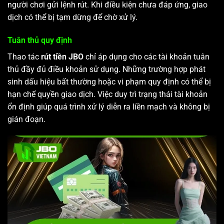
người chơi gửi lệnh rút. Khi điều kiện chưa đáp ứng, giao
dịch có thể bị tạm dừng để chờ xử lý.
Tuân thủ quy định
Thao tác
rút tiền JBO
chỉ áp dụng cho các tài khoản tuân
thủ đầy đủ điều khoản sử dụng. Những trường hợp phát
sinh dấu hiệu bất thường hoặc vi phạm quy định có thể bị
hạn chế quyền giao dịch. Việc duy trì trạng thái tài khoản
ổn định giúp quá trình xử lý diễn ra liền mạch và không bị
gián đoạn.