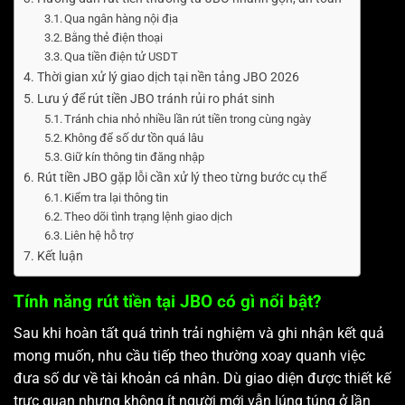
Qua ngân hàng nội địa
Bằng thẻ điện thoại
Qua tiền điện tử USDT
Thời gian xử lý giao dịch tại nền tảng JBO 2026
Lưu ý để rút tiền JBO tránh rủi ro phát sinh
Tránh chia nhỏ nhiều lần rút tiền trong cùng ngày
Không để số dư tồn quá lâu
Giữ kín thông tin đăng nhập
Rút tiền JBO gặp lỗi cần xử lý theo từng bước cụ thể
Kiểm tra lại thông tin
Theo dõi tình trạng lệnh giao dịch
Liên hệ hỗ trợ
Kết luận
Tính năng rút tiền tại JBO có gì nổi bật?
Sau khi hoàn tất quá trình trải nghiệm và ghi nhận kết quả
mong muốn, nhu cầu tiếp theo thường xoay quanh việc
đưa số dư về tài khoản cá nhân. Dù giao diện được thiết kế
trực quan nhưng không ít người mới vẫn lúng túng ở lần